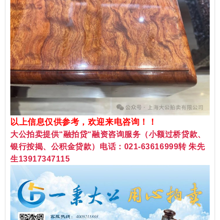
以上信息仅供参考，欢迎来电咨询！！
大公拍卖提供“融拍贷“融资咨询服务（小额过桥贷款、
银行按揭、公积金贷款）电话：021-63616999转 朱先
生
13917347115