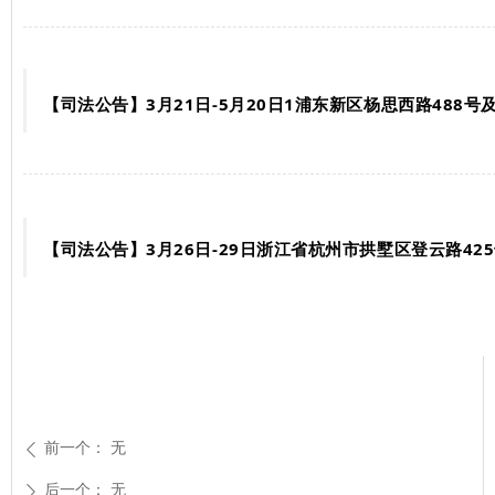
【司法公告】3月21日-5月20日1浦东新区杨思西路488
【司法公告】3月26日-29日浙江省杭州市拱墅区登云路425
前一个：
无
ꄴ
后一个：
无
ꄲ