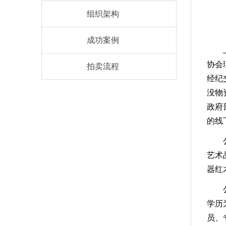
组织架构
成功案例
上海
协会
拍卖流程
经纪
没物
政府
的线
公司
艺术
器红
公司
学历
员、