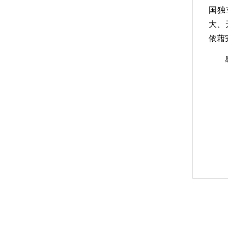
国独
大、
依藉
感