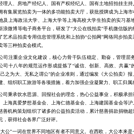
经理人、房地产经纪人、国有产权经纪人、国有土地招拍挂主持
拥有集展览拍卖为一体的多功能拍卖大厅，获批授牌成为上海市
地及上海政法大学、上海大学等上海高校大学生拍卖的实习基
新浪微博等电子商务平台，研发了“大公在线拍卖”手机微信版
了艺术品拍卖专用信息管理系统和上拍协“公拍网”网络同步拍
卖等三种拍卖会模式。
注重企业文化建设，核心力骨干队伍稳定、勤奋，管理层务
公司十八年的规范运作形成提炼了“诚信、创新、高效、共赢”
忘己之为大、无私之谓公”的企业准则，通过编发《大公拍卖》
建、组织职工旅游等各项措施，着力加强企业凝聚力、职工归
秉承饮水思源、回报社会的理念，热心公益事业，积极承担社
、上海真爱梦想基金会、上海仁德基金会、上海建国基金会等沪
慈善机构策划组织了诸多的公益拍卖活动，累计慈善捐款捐物超
元，获得社会各界广泛好评。
公”一词在世界不同地区有者不同意义。在西欧，大公本来是