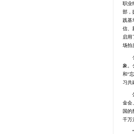
职业
部，
践基
信、
启用
场拍
公司
象。
和“
习共
公司
金会
国的
千万
“大